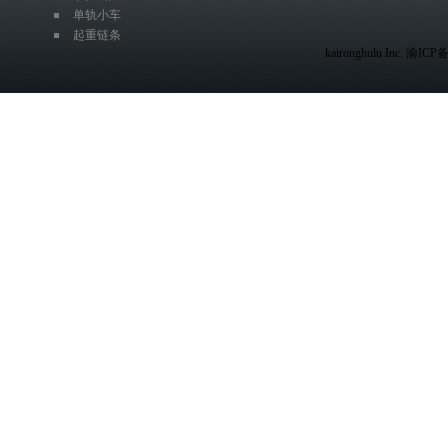
单轨小车
起重链条
kaironghulu Inc. 渝IC