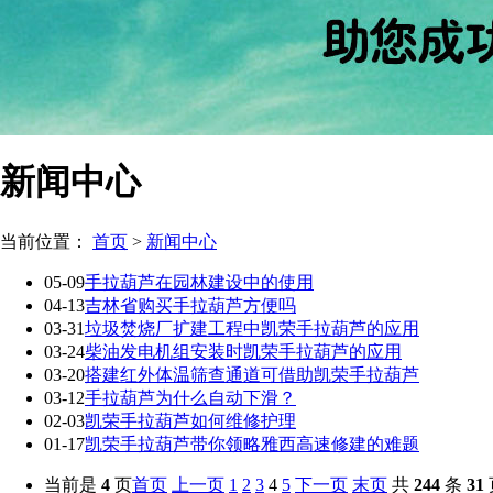
新闻中心
当前位置：
首页
>
新闻中心
05-09
手拉葫芦在园林建设中的使用
04-13
吉林省购买手拉葫芦方便吗
03-31
垃圾焚烧厂扩建工程中凯荣手拉葫芦的应用
03-24
柴油发电机组安装时凯荣手拉葫芦的应用
03-20
搭建红外体温筛查通道可借助凯荣手拉葫芦
03-12
手拉葫芦为什么自动下滑？
02-03
凯荣手拉葫芦如何维修护理
01-17
凯荣手拉葫芦带你领略雅西高速修建的难题
当前是
4
页
首页
上一页
1
2
3
4
5
下一页
末页
共
244
条
31