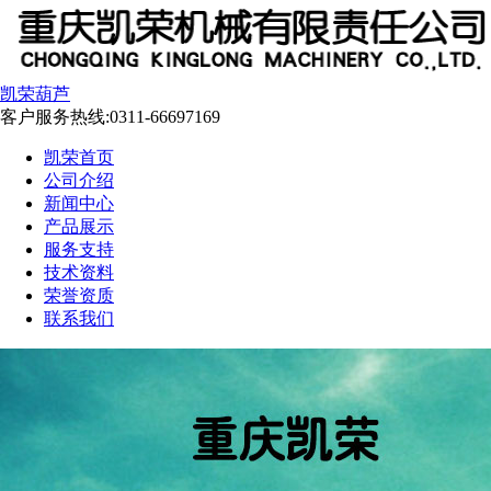
凯荣葫芦
客户服务热线:0311-66697169
凯荣首页
公司介绍
新闻中心
产品展示
服务支持
技术资料
荣誉资质
联系我们